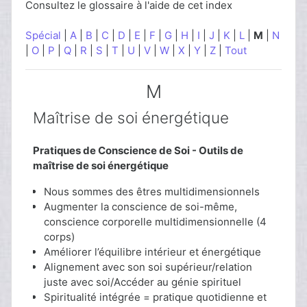
Consultez le glossaire à l'aide de cet index
Spécial
|
A
|
B
|
C
|
D
|
E
|
F
|
G
|
H
|
I
|
J
|
K
|
L
|
M
|
N
|
O
|
P
|
Q
|
R
|
S
|
T
|
U
|
V
|
W
|
X
|
Y
|
Z
|
Tout
M
Maîtrise de soi énergétique
Pratiques de Conscience de Soi - Outils de
maîtrise de soi énergétique
Nous sommes des êtres multidimensionnels
Augmenter la conscience de soi-même,
conscience corporelle multidimensionnelle (4
corps)
Améliorer l’équilibre intérieur et énergétique
Alignement avec son soi supérieur/relation
juste avec soi/Accéder au génie spirituel
Spiritualité intégrée = pratique quotidienne et