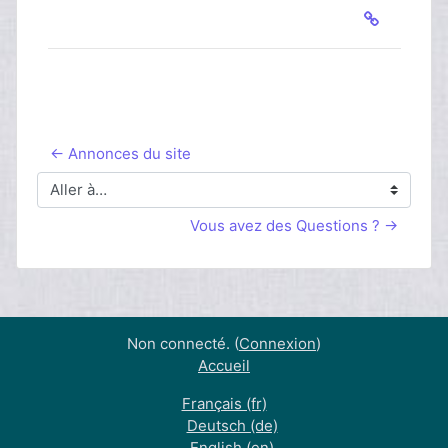
← Annonces du site
Aller à…
Vous avez des Questions ? →
Non connecté. (
Connexion
)
Accueil
Français ‎(fr)‎
Deutsch ‎(de)‎
English ‎(en)‎